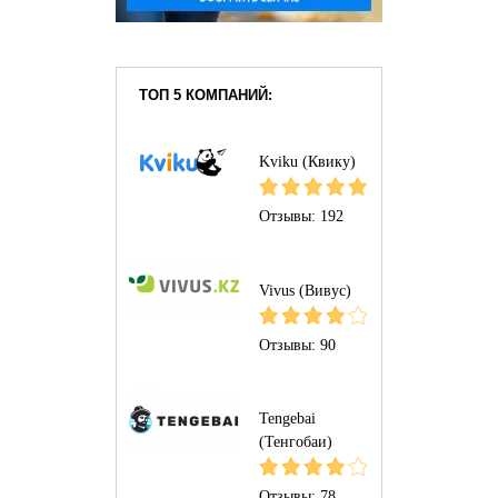
ТОП 5 КОМПАНИЙ:
Kviku (Квику)
Отзывы:
192
Vivus (Вивус)
Отзывы:
90
Tengebai
(Тенгобаи)
Отзывы:
78