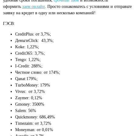
удобные сроки погашения,
срочный заем
и возможность
оформить
заем онлайн
. Просто ознакомьтесь с условиями и отправьте
заявку на кредит в одну или несколько компаний!
ГЭСВ:
CreditPlus: от 3,7%;
ДеньгиClick: 43,3%;
Koke: 1,22%;
Credit365: 3,7%;
Tengo: 1,22%;
I-Credit: 288%;
Честное слово: от 174%;
Qanat:179%;
TurboMoney: 179%
Vivus: от 3,72%
Zaymer: 0,12%
Gmoney: 3500%
Salem: 56%
Quickmoney: 686,49%
Timezaim: от 3,72%
Moneyman: от 0,01%