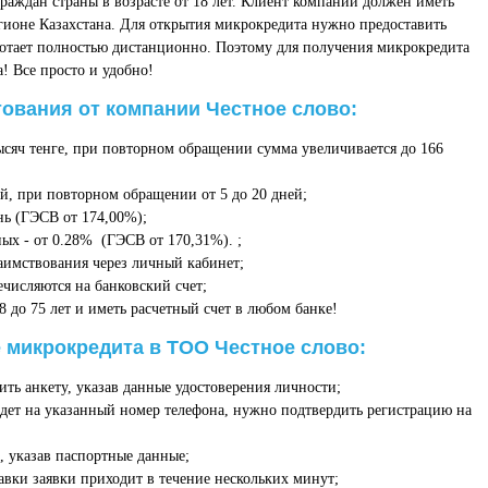
граждан страны в возрасте от 18 лет. Клиент компании должен иметь
гионе Казахстана. Для открытия микрокредита нужно предоставить
ботает полностью дистанционно. Поэтому для получения микрокредита
! Все просто и удобно!
ования от компании Честное слово:
ысяч тенге, при повторном обращении сумма увеличивается до 166
й, при повторном обращении от 5 до 20 дней;
нь (ГЭСВ от 174,00%);
ых - от 0.28% (ГЭСВ от 170,31%). ;
аимствования через личный кабинет;
ечисляются на банковский счет;
8 до 75 лет и иметь расчетный счет в любом банке!
 микрокредита в ТОО Честное слово:
ить анкету, указав данные удостоверения личности;
дет на указанный номер телефона, нужно подтвердить регистрацию на
 указав паспортные данные;
вки заявки приходит в течение нескольких минут;