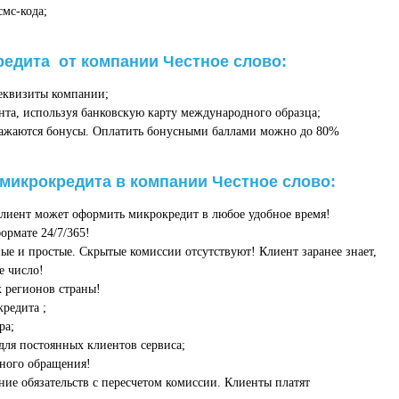
мс-кода;
едита от компании Честное слово:
реквизиты компании;
та, используя банковскую карту международного образца;
ражаются бонусы. Оплатить бонусными баллами можно до 80%
икрокредита в компании Честное слово:
лиент может оформить микрокредит в любое удобное время!
ормате 24/7/365!
е и простые. Скрытые комиссии отсутствуют! Клиент заранее знает,
е число!
 регионов страны!
редита ;
ра;
для постоянных клиентов сервиса;
ного обращения!
ие обязательств с пересчетом комиссии. Клиенты платят