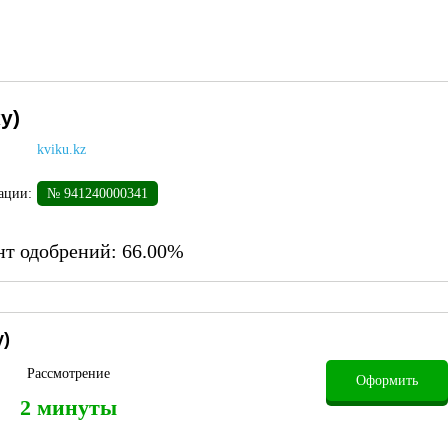
у)
kviku.kz
ации:
№ 941240000341
нт одобрений:
66.00%
у)
Рассмотрение
Оформить
2 минуты