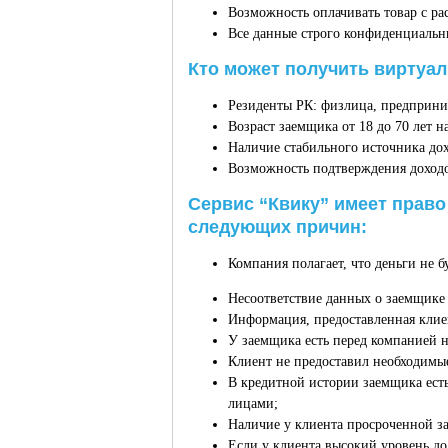
Возможность оплачивать товар с ра
Все данные строго конфиденциальны
Кто может получить виртуал
Резиденты РК: физлица, предприни
Возраст заемщика от 18 до 70 лет 
Наличие стабильного источника дох
Возможность подтверждения доходо
Сервис “Квику” имеет право
следующих причин:
Компания полагает, что деньги не 
Несоответствие данных о заемщике
Информация, предоставленная клие
У заемщика есть перед компанией 
Клиент не предоставил необходимы
В кредитной истории заемщика ест
лицами;
Наличие у клиента просроченной з
Если у клиента высокий уровень д