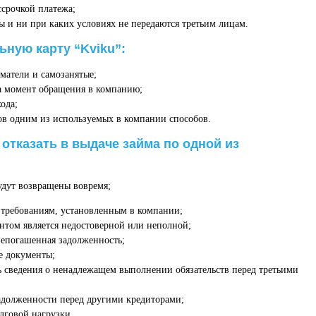
ссрочкой платежа;
 и ни при каких условиях не передаются третьим лицам.
ьную карту “Kviku”:
матели и самозанятые;
на момент обращения в компанию;
ода;
в одним из используемых в компании способов.
 отказать в выдаче займа по одной из
будут возвращены вовремя;
 требованиям, установленным в компании;
нтом является недостоверной или неполной;
непогашенная задолженность;
е документы;
ь сведения о ненадлежащем выполнении обязательств перед третьими
адолженности перед другими кредиторами;
олговой нагрузки.