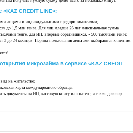
ентам получать нужную сумму денег всего за несколько минут.
с «KAZ CREDIT LINE»:
кими лицами и индивидуальными предпринимателями;
яч до 1,5 млн тенге. Для лиц младше 26 лет максимальная сумма
тысячами тенге, для ИП, впервые обратившихся, - 500 тысячами тенге;
т 3 до 24 месяцев. Период пользования деньгами выбираются клиентом
ется!
 открытия микрозайма в сервисе «KAZ CREDIT
 вид на жительство;
ковская карта международного образца;
ть документы на ИП, кассовую книгу или патент, а также договор