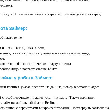
предоставлением быстрой финансовой помощи в полностью
еловека.
минуты. Постоянные клиенты сервиса получают деньги на карту,
ота Займер:
00 тысяч тенге;
 от 0,10%(ГЭСВ 0,10%) в день;
льно для каждого займа с учетом его величины и периода;
орт;
сляются на банковский счет или карту клиента;
обное лицо в возрасте старше 18 лет.
айма у робота Займер:
чный кабинет, указав паспортные данные, номер телефона и адрес
й способ перечисления денег: счет или карта. Также компания
ь займ на мобильный баланс Beeline;
делившись с параметрами микрокредитования. Подтвердить согласие на