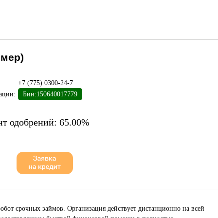
ймер)
+7 (775) 0300-24-7
ации:
Бин:150640017779
нт одобрений:
65.00%
обот срочных займов. Организация действует дистанционно на всей