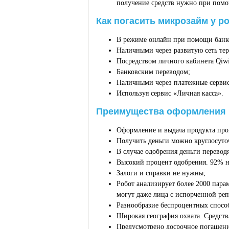
получение средств нужно при помо
Как погасить микрозайм у р
В режиме онлайн при помощи банк
Наличными через развитую сеть те
Посредством личного кабинета Qiwi
Банковским переводом;
Наличными через платежные сервис
Используя сервис «Личная касса».
Преимущества оформления м
Оформление и выдача продукта про
Получить деньги можно круглосуто
В случае одобрения деньги перевод
Высокий процент одобрения. 92% но
Залоги и справки не нужны;
Робот анализирует более 2000 пар
могут даже лица с испорченной реп
Разнообразие беспроцентных способ
Широкая география охвата. Средств
Предусмотрено досрочное погашение