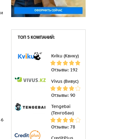
ли
ТОП 5 КОМПАНИЙ:
Kviku (Квику)
Отзывы:
192
м
Vivus (Вивус)
Отзывы:
90
Tengebai
(Тенгобаи)
-6
Отзывы:
78
CreditPlus