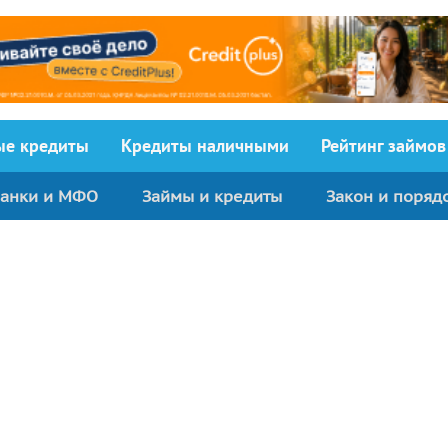
ыe кредиты
Кредиты наличными
Рейтинг займов
анки и МФО
Займы и кредиты
Закон и поряд