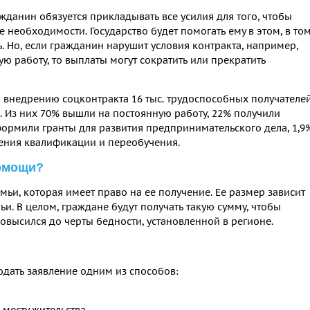
жданин обязуется прикладывать все усилия для того, чтобы
е необходимости. Государство будет помогать ему в этом, в то
 Но, если гражданин нарушит условия контракта, например,
ю работу, то выплаты могут сократить или прекратить
я внедрению соцконтракта 16 тыс. трудоспособных получателе
 Из них 70% вышли на постоянную работу, 22% получили
формили гранты для развития предпринимательского дела, 1,9
ения квалификации и переобучения.
помощи?
ьи, которая имеет право на ее получение. Ее размер зависит
и. В целом, граждане будут получать такую сумму, чтобы
овысился до черты бедности, установленной в регионе.
одать заявление одним из способов:
 месту жительства