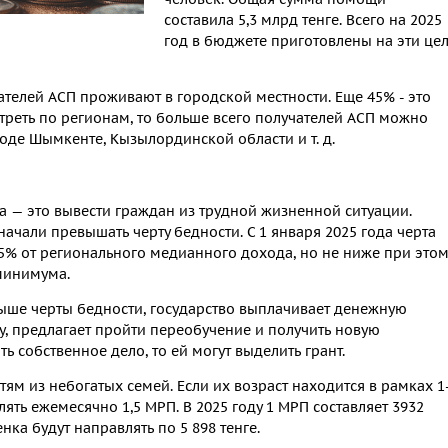
составила 5,3 млрд тенге. Всего на 2025
год в бюджете приготовлены на эти це
ателей АСП проживают в городской местности. Еще 45% - это
треть по регионам, то больше всего получателей АСП можно
роде Шымкенте, Кызылординской области и т. д.
а — это вывести граждан из трудной жизненной ситуации.
начали превышать черту бедности. С 1 января 2025 года черта
35% от регионального медианного дохода, но не ниже при это
минимума.
ыше черты бедности, государство выплачивает денежную
у, предлагает пройти переобучение и получить новую
ть собственное дело, то ей могут выделить грант.
ям из небогатых семей. Если их возраст находится в рамках 1
лять ежемесячно 1,5 МРП. В 2025 году 1 МРП составляет 3932
нка будут направлять по 5 898 тенге.