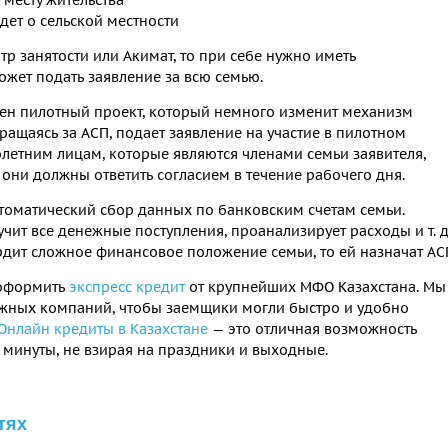
дет о сельской местности
р занятости или Акимат, то при себе нужно иметь
ожет подать заявление за всю семью.
ущен пилотный проект, который немного изменит механизм
ащаясь за АСП, подает заявление на участие в пилотном
олетним лицам, которые являются членами семьи заявителя,
 они должны ответить согласием в течение рабочего дня.
втоматический сбор данных по банковским счетам семьи.
учит все денежные поступления, проанализирует расходы и т. д
дит сложное финансовое положение семьи, то ей назначат АС
 оформить
экспресс кредит
от крупнейших МФО Казахстана. Мы
жных компаний, чтобы заемщики могли быстро и удобно
Онлайн кредиты в Казахстане
— это отличная возможность
 минуты, не взирая на праздники и выходные.
тях