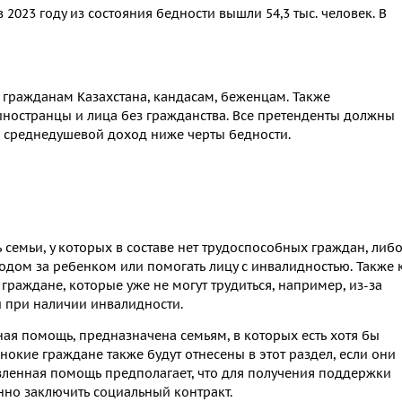
023 году из состояния бедности вышли 54,3 тыс. человек. В
гражданам Казахстана, кандасам, беженцам. Также
иностранцы и лица без гражданства. Все претенденты должны
ь среднедушевой доход ниже черты бедности.
 семьи, у которых в составе нет трудоспособных граждан, либ
одом за ребенком или помогать лицу с инвалидностью. Также 
граждане, которые уже не могут трудиться, например, из-за
 при наличии инвалидности.
ная помощь, предназначена семьям, в которых есть хотя бы
окие граждане также будут отнесены в этот раздел, если они
вленная помощь предполагает, что для получения поддержки
нно заключить социальный контракт.