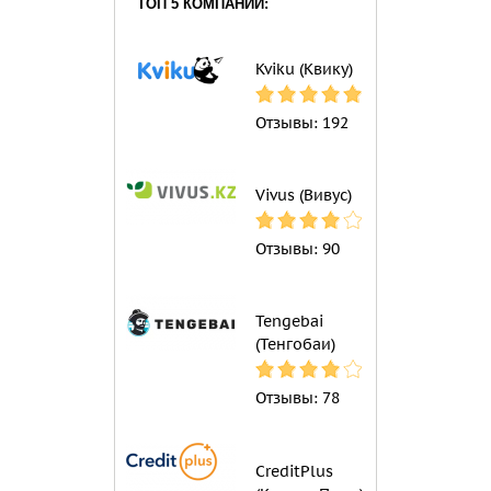
ТОП 5 КОМПАНИЙ:
Kviku (Квику)
Отзывы:
192
Vivus (Вивус)
Отзывы:
90
Tengebai
(Тенгобаи)
Отзывы:
78
CreditPlus