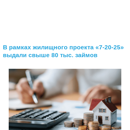
В рамках жилищного проекта «7-20-25»
выдали свыше 80 тыс. займов