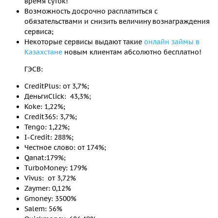
время суток!
Возможность досрочно расплатиться с
обязательствами и снизить величину вознаграждения
сервиса;
Некоторые сервисы выдают такие
онлайн займы в
Казахстане
новым клиентам абсолютно бесплатно!
ГЭСВ:
CreditPlus: от 3,7%;
ДеньгиClick: 43,3%;
Koke: 1,22%;
Credit365: 3,7%;
Tengo: 1,22%;
I-Credit: 288%;
Честное слово: от 174%;
Qanat:179%;
TurboMoney: 179%
Vivus: от 3,72%
Zaymer: 0,12%
Gmoney: 3500%
Salem: 56%