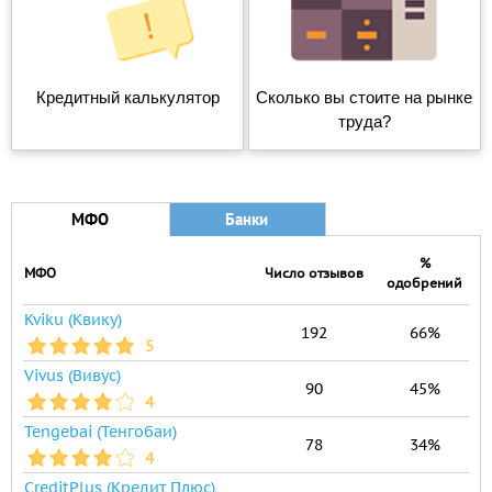
Кредитный калькулятор
Сколько вы стоите на рынке
труда?
МФО
Банки
%
МФО
Число отзывов
одобрений
Kviku (Квику)
192
66%
5
Vivus (Вивус)
90
45%
4
Tengebai (Тенгобаи)
78
34%
4
CreditPlus (Кредит Плюс)