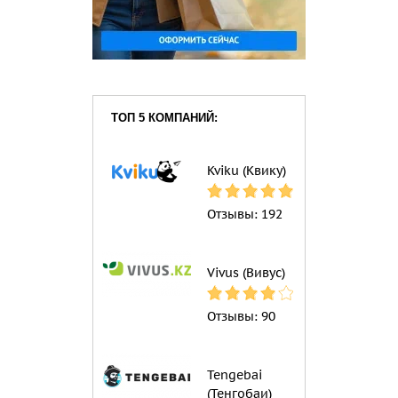
ТОП 5 КОМПАНИЙ:
Kviku (Квику)
Отзывы:
192
Vivus (Вивус)
Отзывы:
90
Tengebai
(Тенгобаи)