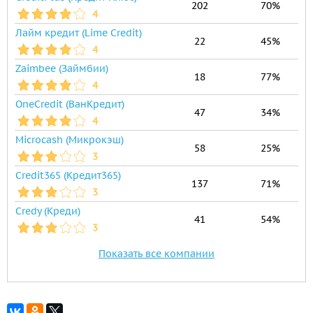
202
70%
4
Лайм кредит (Lime Credit)
22
45%
4
Zaimbee (Займбии)
18
77%
4
OneCredit (ВанКредит)
47
34%
4
Microcash (Микрокэш)
58
25%
3
Credit365 (Кредит365)
137
71%
3
Credy (Креди)
41
54%
3
Показать все компании