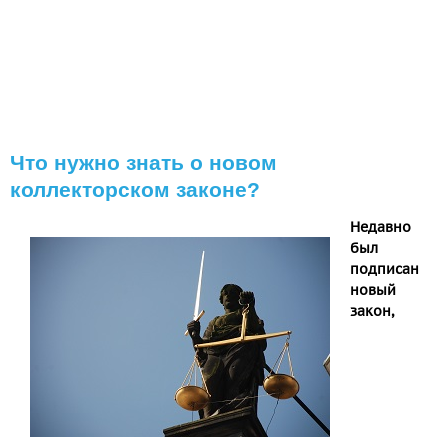
Что нужно знать о новом
коллекторском законе?
Недавно
был
подписан
новый
закон,