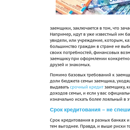
заемщики, заключается в том, что зач
Например, идут в уже известный им ба
увидели, или учреждение, которым, каз
большинство граждан в стране не выбе
своих потребностей, финансовых возм
заемщику при оформлении конкретног
друзей и знакомых.
Помимо базовых требований к заемщик
доли бюджета семьи заемщика, уходящ
выдавать
срочный кредит
заемщику, к
доходов семьи, и если у вас официал
изначально искать более лояльный в э
Срок кредитования – не спеши
Срок кредитования в разных банках и
тем выгоднее. Правда, и выше риски т