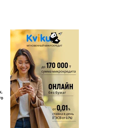
к.
го