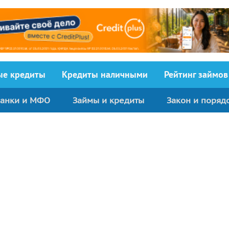
ыe кредиты
Кредиты наличными
Рейтинг займов
анки и МФО
Займы и кредиты
Закон и поряд