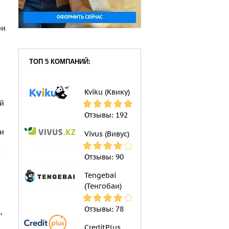
ри
ТОП 5 КОМПАНИЙ:
Kviku (Квику)
ий
Отзывы:
192
ти
Vivus (Вивус)
Отзывы:
90
Tengebai
(Тенгобаи)
Отзывы:
78
,
CreditPlus