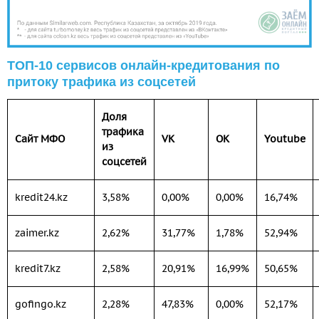
ТОП-10 сервисов онлайн-кредитования по
притоку трафика из соцсетей
Доля
трафика
Сайт МФО
VK
OK
Youtube
из
соцсетей
kredit24.kz
3,58%
0,00%
0,00%
16,74%
zaimer.kz
2,62%
31,77%
1,78%
52,94%
kredit7.kz
2,58%
20,91%
16,99%
50,65%
gofingo.kz
2,28%
47,83%
0,00%
52,17%