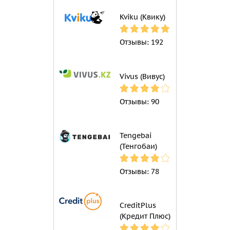
Kviku (Квику)
Отзывы:
192
Vivus (Вивус)
Отзывы:
90
Tengebai
(Тенгобаи)
Отзывы:
78
CreditPlus
(Кредит Плюс)