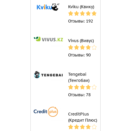
Kviku (Квику)
Отзывы:
192
Vivus (Вивус)
Отзывы:
90
Tengebai
(Тенгобаи)
Отзывы:
78
CreditPlus
(Кредит Плюс)