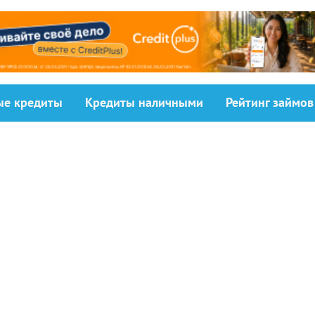
ыe кредиты
Кредиты наличными
Рейтинг займов