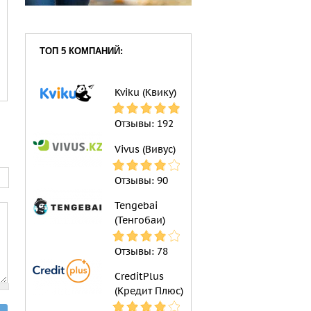
ТОП 5 КОМПАНИЙ:
Kviku (Квику)
Отзывы:
192
Vivus (Вивус)
Отзывы:
90
Tengebai
(Тенгобаи)
Отзывы:
78
CreditPlus
(Кредит Плюс)