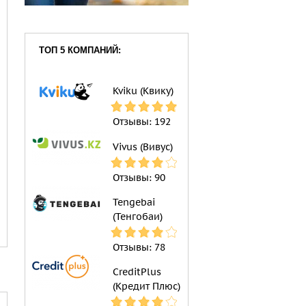
ТОП 5 КОМПАНИЙ:
Kviku (Квику)
Отзывы:
192
Vivus (Вивус)
Отзывы:
90
Tengebai
(Тенгобаи)
Отзывы:
78
CreditPlus
(Кредит Плюс)