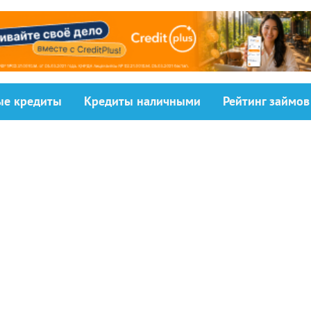
ыe кредиты
Кредиты наличными
Рейтинг займов