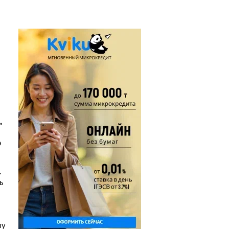
,
ю
.
ь
му