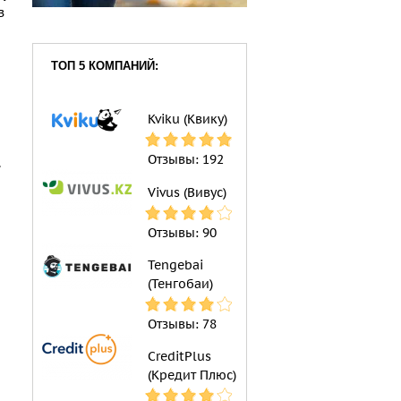
з
ТОП 5 КОМПАНИЙ:
Kviku (Квику)
Отзывы:
192
.
Vivus (Вивус)
Отзывы:
90
Tengebai
(Тенгобаи)
Отзывы:
78
CreditPlus
(Кредит Плюс)