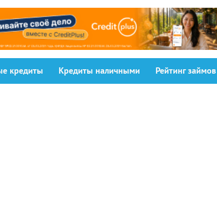
ыe кредиты
Кредиты наличными
Рейтинг займов