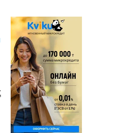
я
,
и
о
ю