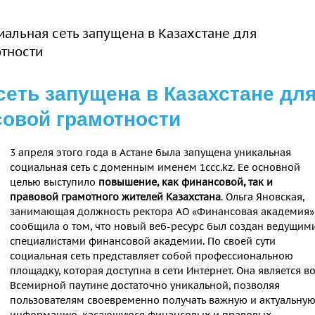
иальная сеть запущена в Казахстане для
тности
сеть запущена в Казахстане дл
овой грамотности
3 апреля этого года в Астане была запущена уникальная
социальная сеть с доменным именем 1ccc.kz. Ее основной
целью выступило
повышение, как финансовой, так и
правовой грамотного жителей Казахстана
. Ольга Яновская,
занимающая должность ректора АО «Финансовая академия»
сообщила о том, что новый веб-ресурс был создан ведущим
специалистами финансовой академии. По своей сути
социальная сеть представляет собой профессиональною
площадку, которая доступна в сети Интернет. Она является в
Всемирной паутине достаточно уникальной, позволяя
пользователям своевременно получать важную и актуальну
информацию, касающуюся финансовых и правовых