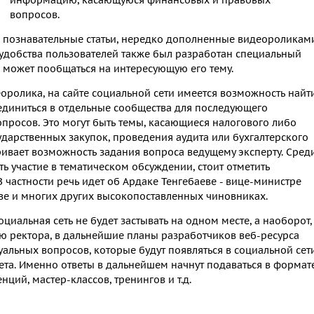
вопросов.
 познавательные статьи, нередко дополненные видеороликам
удобства пользователей также был разработан специальный
может пообщаться на интересующую его тему.
оролика, на сайте социальной сети имеется возможность найт
диниться в отдельные сообщества для последующего
просов. Это могут быть темы, касающиеся налогового либо
арственных закупок, проведения аудита или бухгалтерского
ривает возможность задания вопроса ведущему эксперту. Сред
ь участие в тематическом обсуждении, стоит отметить
 частности речь идет об Ардаке Тенгебаеве - вице-министре
еве и многих других высокопоставленных чиновниках.
оциальная сеть не будет застывать на одном месте, а наоборот,
ию ректора, в дальнейшие планы разработчиков веб-ресурса
уальных вопросов, которые будут появляться в социальной сети
вета. Именно ответы в дальнейшем начнут подаваться в формат
ий, мастер-классов, тренингов и т.д.