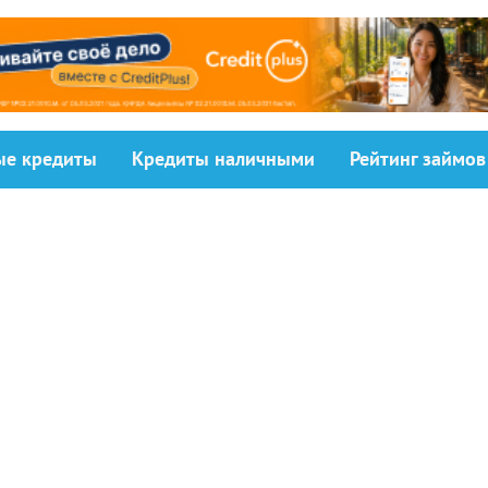
ыe кредиты
Кредиты наличными
Рейтинг займов