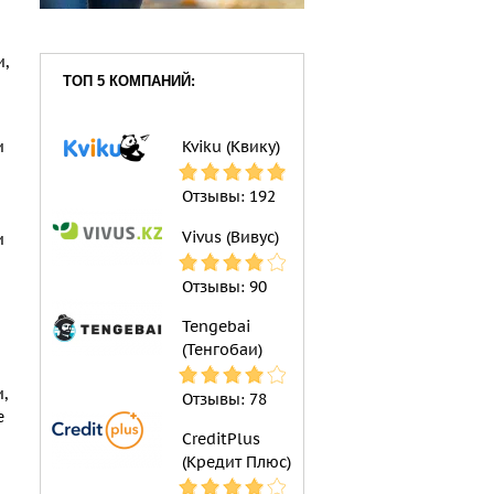
и,
ТОП 5 КОМПАНИЙ:
и
Kviku (Квику)
Отзывы:
192
Vivus (Вивус)
и
Отзывы:
90
Tengebai
(Тенгобаи)
,
Отзывы:
78
е
CreditPlus
(Кредит Плюс)