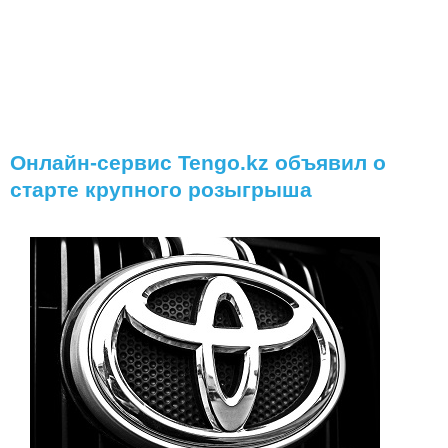
Онлайн-сервис Tengo.kz объявил о
старте крупного розыгрыша