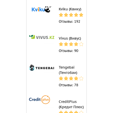
Kviku (Квику)
Отзывы:
192
Vivus (Вивус)
Отзывы:
90
Tengebai
(Тенгобаи)
Отзывы:
78
CreditPlus
(Кредит Плюс)