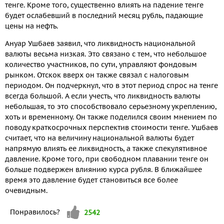
тенге. Кроме того, существенно влиять на падение тенге
будет ослабевший в последний месяц рубль, падающие
цены на нефть.
Ануар Ушбаев заявил, что ликвидность национальной
валюты весьма низкая. Это связано с тем, что небольшое
количество участников, по сути, управляют фондовым
рынком. Отскок вверх он также связал с налоговым
периодом. Он подчеркнул, что в этот период спрос на тенге
всегда большой. А если учесть, что ликвидность валюты
небольшая, то это способствовало серьезному укреплению,
хоть и временному. Он также поделился своим мнением по
поводу краткосрочных перспектив стоимости тенге. Ушбаев
считает, что на величину национальной валюты будет
напрямую влиять ее ликвидность, а также спекулятивное
давление. Кроме того, при свободном плавании тенге он
больше подвержен влиянию курса рубля. В ближайшее
время это давление будет становиться все более
очевидным.
Vote up!
Понравилось?
2542