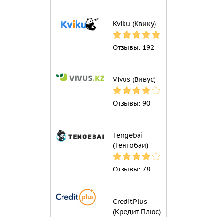
Kviku (Квику)
Отзывы:
192
Vivus (Вивус)
Отзывы:
90
Tengebai
(Тенгобаи)
Отзывы:
78
CreditPlus
(Кредит Плюс)