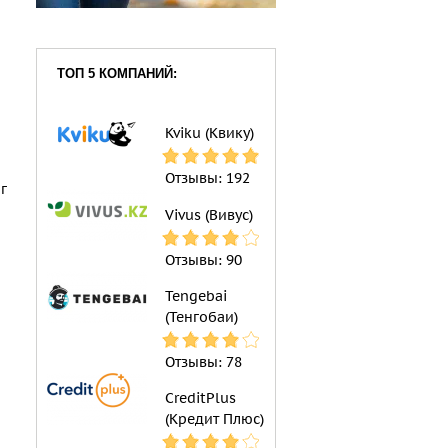
ТОП 5 КОМПАНИЙ:
Kviku (Квику)
Отзывы:
192
г
Vivus (Вивус)
Отзывы:
90
Tengebai
(Тенгобаи)
Отзывы:
78
CreditPlus
(Кредит Плюс)