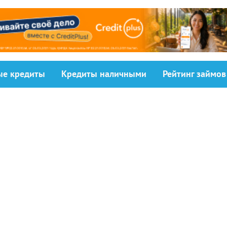
ыe кредиты
Кредиты наличными
Рейтинг займов