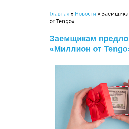
Вы здесь
Главная
»
Новости
»
Заемщикам
от Tengo»
Заемщикам предлож
«Миллион от Tengo