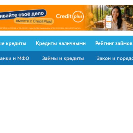
ыe кредиты
Кредиты наличными
Рейтинг займов
анки и МФО
Займы и кредиты
Закон и поряд