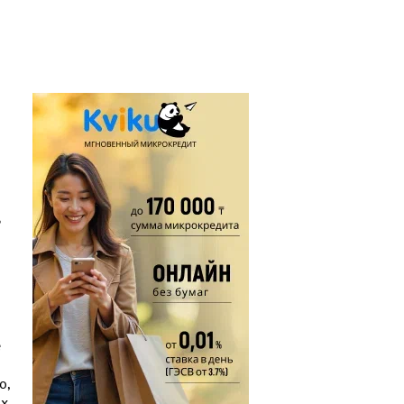
е
о,
их