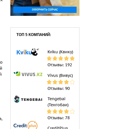
ТОП 5 КОМПАНИЙ:
Kviku (Квику)
до
Отзывы:
192
ый
й
Vivus (Вивус)
Отзывы:
90
Tengebai
(Тенгобаи)
Отзывы:
78
а,
CreditPlus