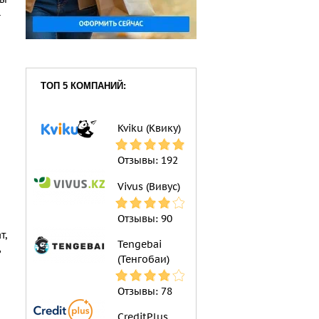
—
ТОП 5 КОМПАНИЙ:
Kviku (Квику)
Отзывы:
192
Vivus (Вивус)
Отзывы:
90
т,
Tengebai
ь
(Тенгобаи)
Отзывы:
78
CreditPlus