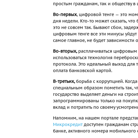
простым гражданам, так и обществу в 
Во-первых
, цифровой тенге — это мо
дня недели. Кто-то может сказать, чт
это не совсем так. Бывают сбои, задер
цифровым тенге все эти минусы уйдут 
самое главное, не будет зависимости о
Во-вторых,
расплачиваться цифровым т
использоваться технология переброски
протокола. Это идеальный выход для т
оплата банковской картой.
В-третьих,
борьба с коррупцией. Когда
специальным образом пометить так, ч
государство выделяет деньги на строи
запрограммированы только на покупку
вклад и потратить по своему усмотрен
Напомним, на нашем портале предст
Микрокредит
доступен гражданам стра
банке, активного номера мобильного 