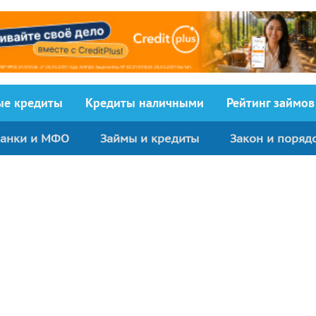
ыe кредиты
Кредиты наличными
Рейтинг займов
анки и МФО
Займы и кредиты
Закон и поряд