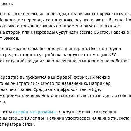
целом.
ментальные денежные переводы, независимо от времени суток
о банковские переводы сегодня тоже осуществляются быстро. Н
жки, часто граждане зависят от времени работы банка. А с
на второй план. Переводы будут идти всегда быстро, надежно 
т банков.
енге можно даже без доступа в интернет. Для этого будет
 средств с одного устройства на другое с помощью NFC-
ех ситуаций, когда из-за отключенного интернета не работает
 средства выпускаются в цифровой форме, их можно
тобы они тратились строго по назначению. Например,
тельство школы. Средства в цифровом тенге будут
 стройматериалов. Никто не сможет вывести эти деньги себе 
ию.
авлены
онлайн микрозаймы
от крупных МФО Казахстана.
ны старше 18 лет при наличии удостоверения личности, счета 
оператора связи.