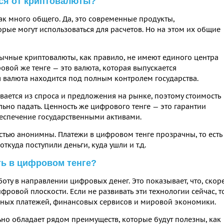
ся от криптовалюты?
ак много общего. Да, это современные продукты,
рые могут использоваться для расчетов. Но на этом их общие
вычные криптовалюты, как правило, не имеют единого центра
овой же тенге — это валюта, которая выпускается
 валюта находится под полным контролем государства.
ается из спроса и предложения на рынке, поэтому стоимость
ельно падать. Ценность же цифрового тенге — это гарантии
беспечение государственными активами.
стью анонимны. Платежи в цифровом тенге прозрачны, то есть
ткуда поступили деньги, куда ушли и т.д.
ь в цифровом тенге?
оту в направлении цифровых денег. Это показывает, что, скор
ифровой плоскости. Если не развивать эти технологии сейчас, т
нных платежей, финансовых сервисов и мировой экономики.
ьно обладает рядом преимуществ, которые будут полезны, как