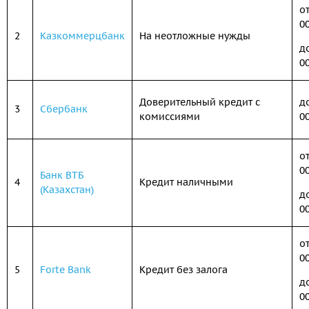
от
0
2
Казкоммерцбанк
На неотложные нужды
д
0
Доверительный кредит с
д
3
Сбербанк
комиссиями
0
о
0
Банк ВТБ
4
Кредит наличными
(Казахстан)
д
0
о
0
5
Forte Bank
Кредит без залога
д
0