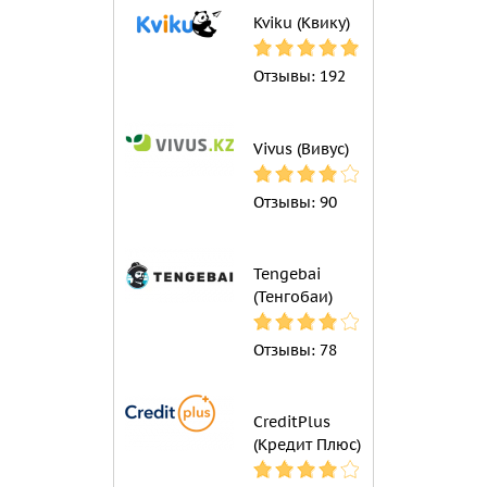
Kviku (Квику)
Отзывы:
192
Vivus (Вивус)
Отзывы:
90
Tengebai
(Тенгобаи)
Отзывы:
78
CreditPlus
(Кредит Плюс)