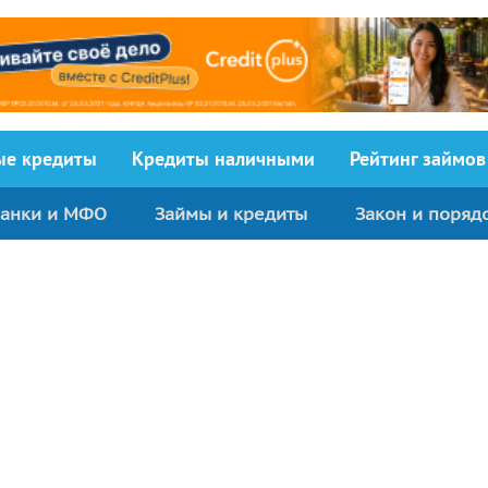
ыe кредиты
Кредиты наличными
Рейтинг займов
анки и МФО
Займы и кредиты
Закон и поряд