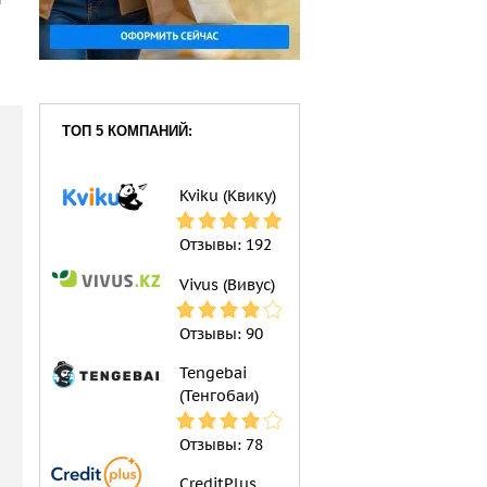
ТОП 5 КОМПАНИЙ:
Kviku (Квику)
Отзывы:
192
Vivus (Вивус)
Отзывы:
90
Tengebai
(Тенгобаи)
Отзывы:
78
CreditPlus