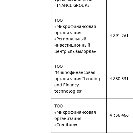
FINANCE GROUP»
ТОО
«Микрофинансовая
организация
4 891 261
«Региональный
инвестиционный
центр «Кызылорда»
ТОО
"Микрофинансовая
организация "Lending
4 830 531
and Financy
technologies"
ТОО
«Микрофинансовая
4 356 466
организация
«Creditum»