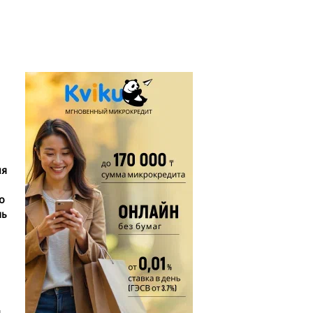
ия
о
ль
м