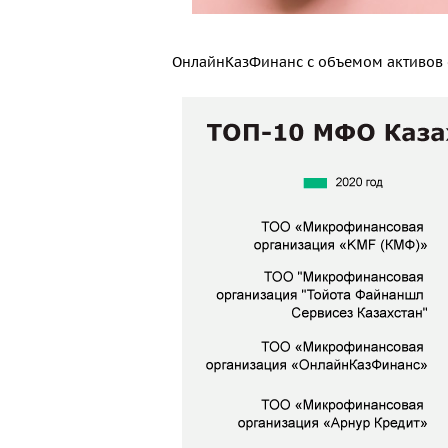
ОнлайнКазФинанс с объемом активов 