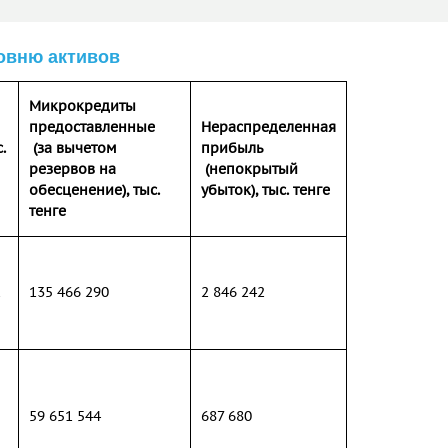
овню активов
Микрокредиты
предоставленные
Нераспределенная
.
(за вычетом
прибыль
резервов на
(непокрытый
обесценение), тыс.
убыток), тыс. тенге
тенге
2
135 466 290
2 846 242
59 651 544
687 680