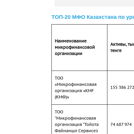
ТОП-20 МФО Казахстана по ур
Наименование
Активы, тыс
микрофинансовой
тенге
организации
ТОО
«Микрофинансовая
155 386 27
организация «KMF
(КМФ)»
ТОО
"Микрофинансовая
организация "Тойота
74 687 974
Файнаншл Сервисез