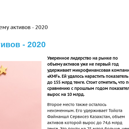
му активов - 2020
ивов - 2020
Уверенное лидерство на рынке по
объему активов уже не первый год
удерживает микрофинансовая компан
«KMF
». Ей удалось нарастить показатель
до 155 млрд тенге. Стоит отметить, что п
сравнению с прошлым годом показате
вырос на 10 млрд.
Второе место также осталось
неизменным. Его удерживает Тойота
Файнаншл Сервисез Казахстан, объем
активов которой вырос до 74,6 млрд
тенге. Это почти на 25 млрд больше, че