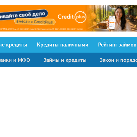
ыe кредиты
Кредиты наличными
Рейтинг займов
анки и МФО
Займы и кредиты
Закон и поряд