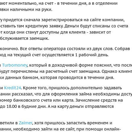
ают моментально, на счет - в течении дня, а в отделении
явки наличными на руки.
ту придется сначала зарегистрироваться на сайте компании,
ставить там кредитную заявку. Деньги будут списаны со счета
 когда они станут доступны для клиента - зависит от
обслуживается заемщик.
конично. Все ответы оператора состояли из двух слов. Собрав
д на текущий счет осуществляется 1 рабочий день.
м
Turbomoney
, который в доходчивой форме пояснил, что посл
будут перечислены на расчетный счет заемщика. Однако клиен
ки данных банком, которая проводится в течении дня.
ии
Kredit24
. Кроме того, пришлось дополнительно задавать
ании рассказал, что для оформления займа необходимы дост
номер банковского счета или карта. Зачисление средств на
 до 18.00 в будние дни. А на карту деньги отправляются
тветили в
Zaimer
, хотя пришлось запастить временем и
пании, необходимо зайти на ее сайт, при помощи онлайн-