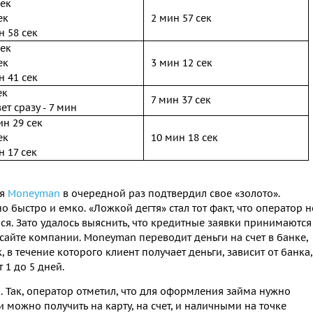
сек
ек
2 мин 57 сек
н 58 сек
сек
ек
3 мин 12 сек
н 41 сек
ек
7 мин 37 сек
ет сразу - 7 мин
ин 29 сек
ек
10 мин 18 сек
н 17 сек
ия
Moneyman
в очередной раз подтвердил свое «золото».
 быстро и емко. «Ложкой дегтя» стал тот факт, что оператор н
ся. Зато удалось выяснить, что кредитные заявки принимаются
сайте компании. Moneyman переводит деньги на счет в банке,
, в течение которого клиент получает деньги, зависит от банка,
1 до 5 дней.
. Так, оператор отметил, что для оформления займа нужно
 можно получить на карту, на счет, и наличными на точке