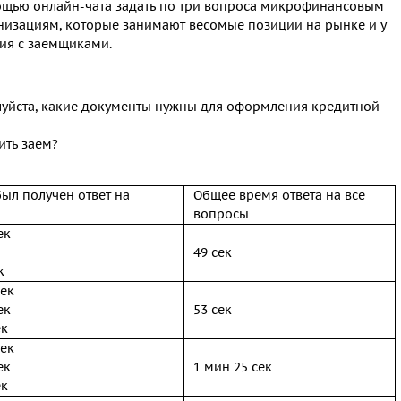
щью онлайн-чата задать по три вопроса микрофинансовым
низациям, которые занимают весомые позиции на рынке и у
ия с заемщиками.
луйста, какие документы нужны для оформления кредитной
ть заем?
был получен ответ на
Общее время ответа на все
вопросы
ек
49 сек
к
сек
ек
53 сек
ек
сек
ек
1 мин 25 сек
ек