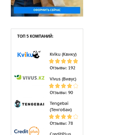
ТОП 5 КОМПАНИЙ:
Kviku (Квику)
Отзывы:
192
Vivus (Вивус)
Отзывы:
90
Tengebai
(Тенгобаи)
Отзывы:
78
CreditPlus