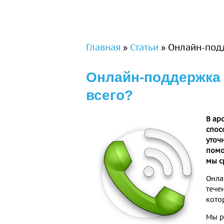
Вы здесь
Главная
»
Статьи
»
Онлайн-подд
Онлайн-поддержка 
всего?
В ар
спос
уточ
помо
мы с
Онла
тече
кото
Мы р