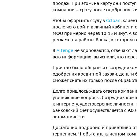
продаж. При этом, на карту они поступ
компании – сразу после одобрения за
Чтобы оформить ссуду в
Ccloan
, клиен
после чего войти в личный кабинет и о
МФО примерно через 10-15 минут. А вот
регламента работы банка, в котором 
В
Altenge
не здороваются, отвечают ла
всю информацию, выяснили, что перево
Приятно было общаться с сотруднико
одобрения кредитной заявки, деньги 
сможет снять их только после обработ
Долго пришлось ждать ответа компан
уточняющие вопросы. Сотрудник комп
к интернету, удостоверение личности, 
банковский счет осуществляется с 9.00
автоматически.
Достаточно подробно и приветливо о
терпением. Чтобы стать клиентом ком