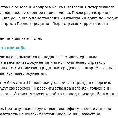
тва на основании запроса банка и заявления потерпевшего
ышленников уголовное производство. После рассмотрения
инято решение о приостановлении взыскании долга по кредиту
 запрос в Первое кредитное бюро с целью корректировки
т покрыт за его счет.
ты при себе.
кредиты оформляются по поддельным или утерянным
ть весь пакет документов или исключительно справку о
ники сами получают кредитные средства, во втором – деньги
действующим документам.
отребкредиты. Мошенники уговаривают граждан оформить
будут своевременно рассчитываться за него. Как только они
ваются. А клиенту спустя какой-то период приходит банковско
тся. Поэтому часто злоумышленники оформляют кредиты по
алатность банковских сотрудников. Банки Казахстана