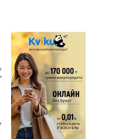
е
,
е