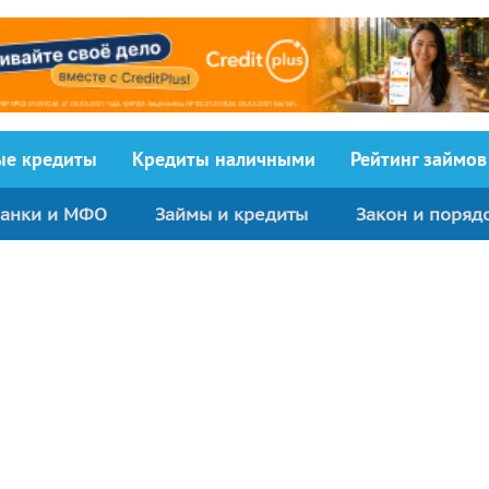
ыe кредиты
Кредиты наличными
Рейтинг займов
анки и МФО
Займы и кредиты
Закон и поряд