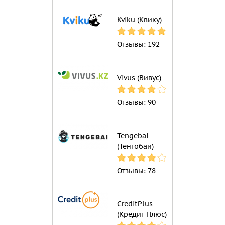
Kviku (Квику)
Отзывы:
192
Vivus (Вивус)
Отзывы:
90
Tengebai
(Тенгобаи)
Отзывы:
78
CreditPlus
(Кредит Плюс)