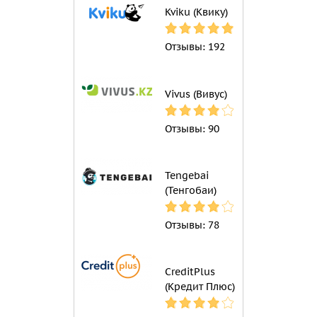
Kviku (Квику)
Отзывы:
192
Vivus (Вивус)
Отзывы:
90
Tengebai
(Тенгобаи)
Отзывы:
78
CreditPlus
(Кредит Плюс)