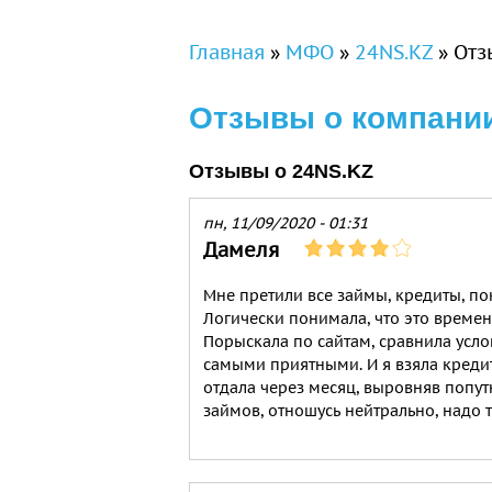
Вы здесь
Главная
»
МФО
»
24NS.KZ
»
Отз
Отзывы о компании
Отзывы о 24NS.KZ
пн, 11/09/2020 - 01:31
Дамеля
Мне претили все займы, кредиты, по
Логически понимала, что это временн
Порыскала по сайтам, сравнила услов
самыми приятными. И я взяла кредит. 
отдала через месяц, выровняв попут
займов, отношусь нейтрально, надо т