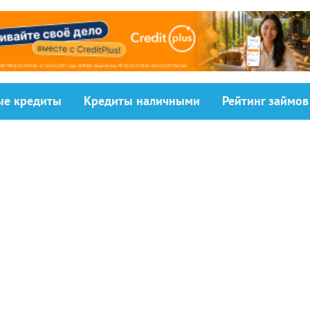
ыe кредиты
Кредиты наличными
Рейтинг займов