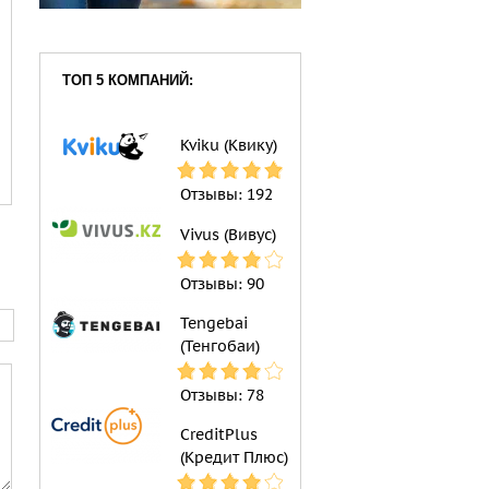
ТОП 5 КОМПАНИЙ:
Kviku (Квику)
Отзывы:
192
Vivus (Вивус)
Отзывы:
90
Tengebai
(Тенгобаи)
Отзывы:
78
CreditPlus
(Кредит Плюс)