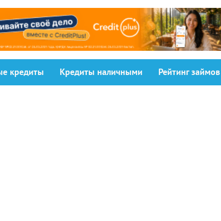
ыe кредиты
Кредиты наличными
Рейтинг займов