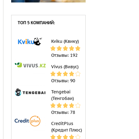
ТОП 5 КОМПАНИЙ:
Kviku (Квику)
Отзывы:
192
Vivus (Вивус)
Отзывы:
90
Tengebai
(Тенгобаи)
Отзывы:
78
CreditPlus
(Кредит Плюс)