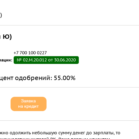
)
ш Ю)
+7 700 100 0227
рации:
№ 02.М.20.012 от 30.06.2020
цент одобрений:
55.00%
ожно одолжить небольшую сумму денег до зарплаты, то