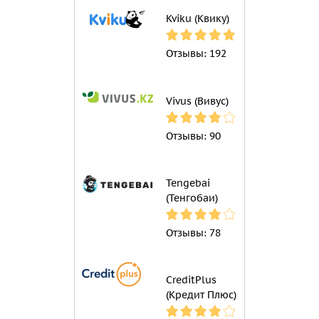
Kviku (Квику)
Отзывы:
192
Vivus (Вивус)
Отзывы:
90
Tengebai
(Тенгобаи)
Отзывы:
78
CreditPlus
(Кредит Плюс)