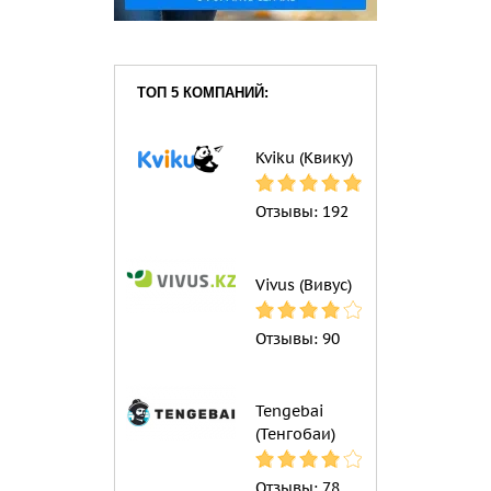
ТОП 5 КОМПАНИЙ:
Kviku (Квику)
Отзывы:
192
Vivus (Вивус)
Отзывы:
90
Tengebai
(Тенгобаи)
Отзывы:
78