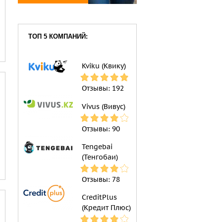
ТОП 5 КОМПАНИЙ:
Kviku (Квику)
Отзывы:
192
Vivus (Вивус)
Отзывы:
90
Tengebai
(Тенгобаи)
Отзывы:
78
CreditPlus
(Кредит Плюс)