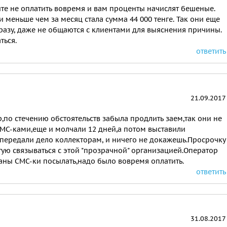
те не оплатить вовремя и вам проценты начислят бешеные.
 и меньше чем за месяц стала сумма 44 000 тенге. Так они еще
сразу, даже не общаются с клиентами для выяснения причины.
ться.
ответить
21.09.2017
р,по стечению обстоятельств забыла продлить заем,так они не
МС-ками,еще и молчали 12 дней,а потом выставили
передали дело коллекторам, и ничего не докажешь.Просрочку
тую связываться с этой "прозрачной" организацией.Оператор
аны СМС-ки посылать,надо было вовремя оплатить.
ответить
31.08.2017