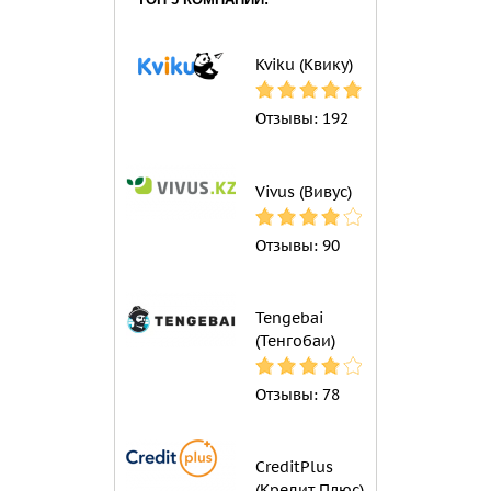
Kviku (Квику)
Отзывы:
192
Vivus (Вивус)
Отзывы:
90
Tengebai
(Тенгобаи)
Отзывы:
78
CreditPlus
(Кредит Плюс)