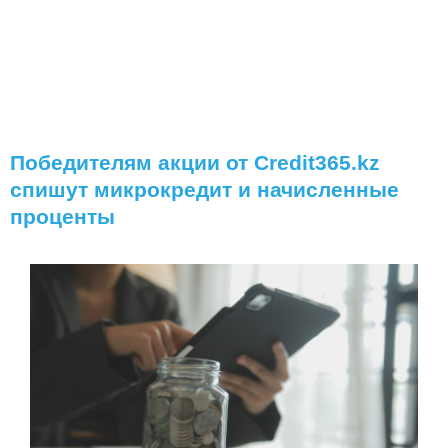
Победителям акции от Credit365.kz
спишут микрокредит и начисленные
проценты