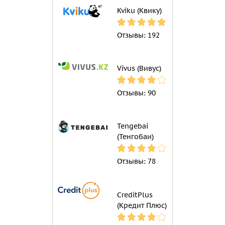
Kviku (Квику)
Отзывы:
192
Vivus (Вивус)
Отзывы:
90
Tengebai
(Тенгобаи)
Отзывы:
78
CreditPlus
(Кредит Плюс)