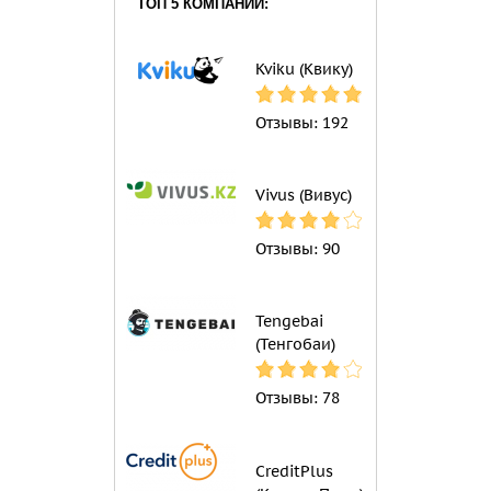
ТОП 5 КОМПАНИЙ:
Kviku (Квику)
Отзывы:
192
Vivus (Вивус)
Отзывы:
90
Tengebai
(Тенгобаи)
Отзывы:
78
CreditPlus