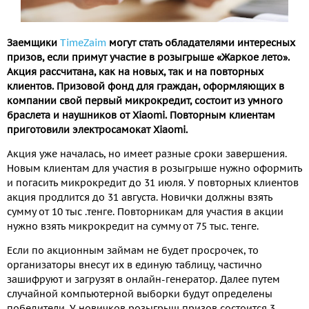
Заемщики
TimeZaim
могут стать обладателями интересных
призов, если примут участие в розыгрыше «Жаркое лето».
Акция рассчитана, как на новых, так и на повторных
клиентов. Призовой фонд для граждан, оформляющих в
компании свой первый микрокредит, состоит из умного
браслета и наушников от
Xiaomi.
Повторным клиентам
приготовили электросамокат Xiaomi.
Акция уже началась, но имеет разные сроки завершения.
Новым клиентам для участия в розыгрыше нужно оформить
и погасить микрокредит до 31 июля. У повторных клиентов
акция продлится до 31 августа. Новички должны взять
сумму от 10 тыс .тенге. Повторникам для участия в акции
нужно взять микрокредит на сумму от 75 тыс. тенге.
Если по акционным займам не будет просрочек, то
организаторы внесут их в единую таблицу, частично
зашифруют и загрузят в онлайн-генератор. Далее путем
случайной компьютерной выборки будут определены
победители. У новичков розыгрыш призов состоится 3