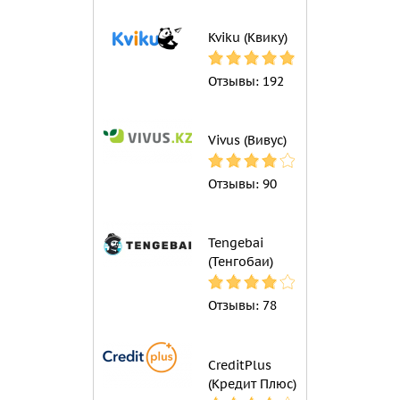
Kviku (Квику)
Отзывы:
192
Vivus (Вивус)
Отзывы:
90
Tengebai
(Тенгобаи)
Отзывы:
78
CreditPlus
(Кредит Плюс)