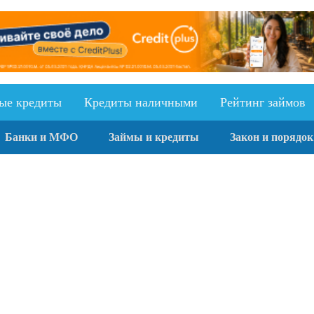
ыe кредиты
Кредиты наличными
Рейтинг займов
Банки и МФО
Займы и кредиты
Закон и порядок