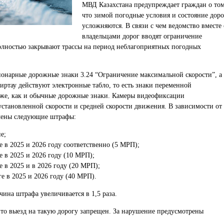
МВД Казахстана предупреждает граждан о том
что зимой погодные условия и состояние доро
усложняются. В связи с чем ведомство вместе 
владельцами дорог вводят ограничение
олностью закрывают трассы на период неблагоприятных погодных
ионарные дорожные знаки 3.24 “Ограничение максимальной скорости”, а
иртау действуют электронные табло, то есть знаки переменной
же, как и обычные дорожные знаки. Камеры видеофиксации
становленной скорости и средней скорости движения. В зависимости от
ачены следующие штрафы:
е;
ге в 2025 и 2026 году соответственно (5 МРП);
ге в 2025 и 2026 году (10 МРП);
ге в 2025 и в 2026 году (20 МРП);
ге в 2025 и 2026 году (40 МРП).
чина штрафа увеличивается в 1,5 раза.
 то выезд на такую дорогу запрещен. За нарушение предусмотрены