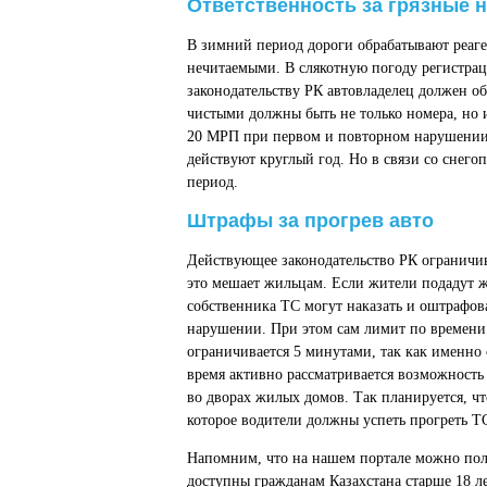
Ответственность за грязные 
В зимний период дороги обрабатывают реаге
нечитаемыми. В слякотную погоду регистрац
законодательству РК автовладелец должен об
чистыми должны быть не только номера, но 
20 МРП при первом и повторном нарушении в
действуют круглый год. Но в связи со снего
период.
Штрафы за прогрев авто
Действующее законодательство РК ограничив
это мешает жильцам. Если жители подадут ж
собственника ТС могут наказать и оштрафо
нарушении. При этом сам лимит по времени 
ограничивается 5 минутами, так как именно
время активно рассматривается возможность
во дворах жилых домов. Так планируется, чт
которое водители должны успеть прогреть ТС
Напомним, что на нашем портале можно пол
доступны гражданам Казахстана старше 18 л