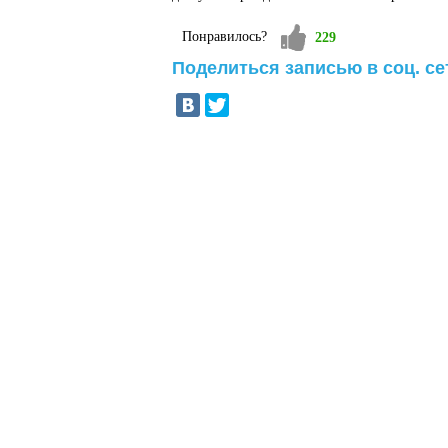
Vote up!
Понравилось?
229
Поделиться записью в соц. се