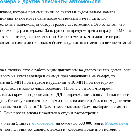
номера и другие элементы автомобиля
нтами, которые при смешении со снегом и льдом делают номера
ионные знаки могут быть плохо читаемыми из-за грязи. По
еспечить надлежащий обзор и работу светотехники. Это означает, что
и стекла, фары и зеркала. За нарушения предусмотрены штрафы: 5 МРП и
 течение года соответственно. Стоит отметить, что данные штрафы
падами и слякотью становятся более актуальными именно в осенне-зимни
ает стоянку авто с работающим двигателем во дворах жилых домов, есл
алобу на автовладельца и снимут правонарушение на камеру, то
вать на 5 МРП при первом нарушении и 10 МРП при повторном
прописан в законе лишь косвенно. Многие считают, что время
 столько времени прописано в ПДД в определении стоянки. В настоящее
 доработать установленные нормы прогрева авто с работающим двигател
о акиматы и области РК будут самостоятельно будут выбирать время, за
. Пока проект закона находится в стадии рассмотрения.
учить за 5 минут
микрокредит
на сумму до 500 000 тенге.
Микрозаймы
ет при наличии регулярного дохода и хорошей кредитной истории.