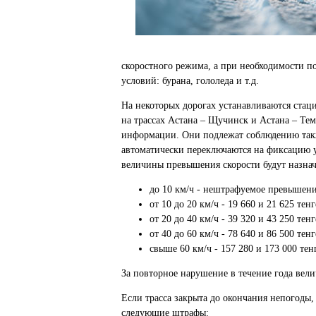
скоростного режима, а при необходимости п
условий: бурана, гололеда и т.д.
На некоторых дорогах устанавливаются стац
на трассах Астана – Щучинск и Астана – Тем
информации. Они подлежат соблюдению так
автоматически переключаются на фиксацию у
величины превышения скорости будут назн
до 10 км/ч - нештрафуемое превышени
от 10 до 20 км/ч - 19 660 и 21 625 тен
от 20 до 40 км/ч - 39 320 и 43 250 тен
от 40 до 60 км/ч - 78 640 и 86 500 тен
свыше 60 км/ч - 157 280 и 173 000 тен
За повторное нарушение в течение года вели
Если трасса закрыта до окончания непогоды,
следующие штрафы: