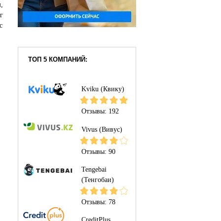
,
г
с
ТОП 5 КОМПАНИЙ:
Kviku (Квику)
Отзывы:
192
Vivus (Вивус)
Отзывы:
90
Tengebai
(Тенгобаи)
Отзывы:
78
CreditPlus