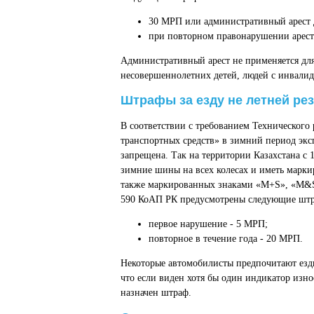
30 МРП или административный арест д
при повторном правонарушении арест у
Административный арест не применяется для
несовершеннолетних детей, людей с инвалид
Штрафы за езду не летней ре
В соответствии с требованием Технического
транспортных средств» в зимний период экс
запрещена. Так на территории Казахстана с 
зимние шины на всех колесах и иметь марки
также маркированных знаками «М+S», «M&S»,
590 КоАП РК предусмотрены следующие шт
первое нарушение - 5 МРП;
повторное в течение года - 20 МРП.
Некоторые автомобилисты предпочитают езди
что если виден хотя бы один индикатор изно
назначен штраф.