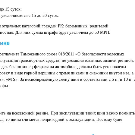
о 15 суток;
величивается с 15 до 20 суток.
 отдельных категорий граждан РК: беременных, родителей
ностью. Для них сумма штрафа будет увеличена до 50 МРП.
зине
 регламента Таможенного союза 018/2011 «О безопасности колесных
плуатация транспортных средств, не укомплектованных зимней резиной,
1 декабря по конец февраля на автомобиле должны быть установлены
ровку в виде горной вершины с тремя пиками и снежинки внутри нее, а
 «M S». За несвоевременную смену шин в соответствии с 5 п. и 10 п. с
рафы:
ть на всесезонной резине. При эксплуатации таких шин важно помнить
са, то шина считается непригодной к эксплуатации. Поэтому будет