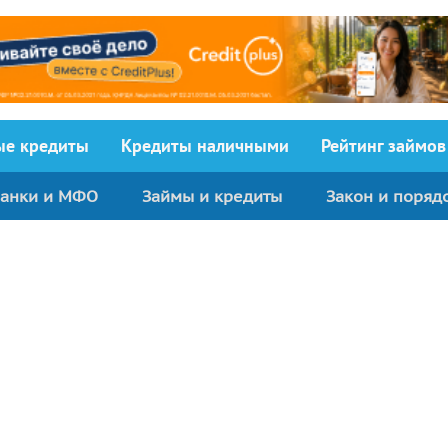
ыe кредиты
Кредиты наличными
Рейтинг займов
анки и МФО
Займы и кредиты
Закон и поряд