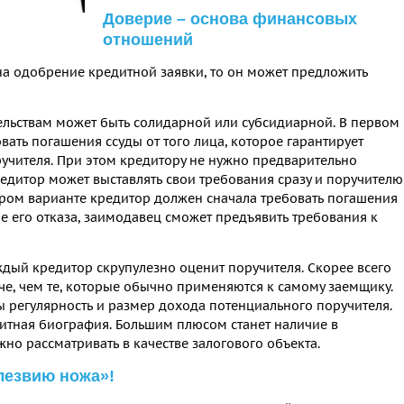
Доверие – основа финансовых
отношений
на одобрение кредитной заявки, то он может предложить
ельствам может быть солидарной или субсидиарной. В первом
вать погашения ссуды от того лица, которое гарантирует
оручителя. При этом кредитору не нужно предварительно
редитор может выставлять свои требования сразу и поручителю
тором варианте кредитор должен сначала требовать погашения
сле его отказа, заимодавец сможет предъявить требования к
каждый кредитор скрупулезно оценит поручителя. Скорее всего
че, чем те, которые обычно применяются к самому заемщику.
 регулярность и размер дохода потенциального поручителя.
итная биография. Большим плюсом станет наличие в
но рассматривать в качестве залогового объекта.
лезвию ножа»!