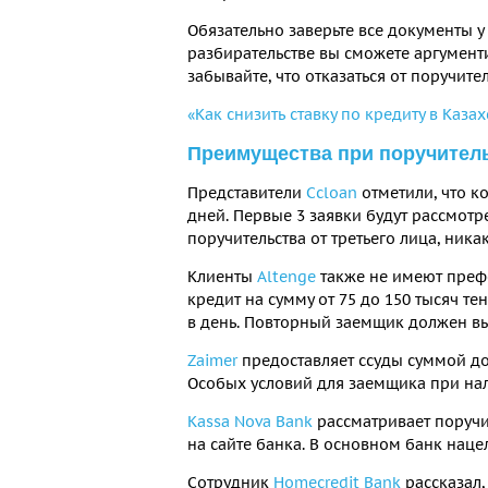
Обязательно заверьте все документы у
разбирательстве вы сможете аргумент
забывайте, что отказаться от поручите
«Как снизить ставку по кредиту в Казах
Преимущества при поручител
Представители
Ccloan
отметили, что ко
дней. Первые 3 заявки будут рассмотр
поручительства от третьего лица, ник
Клиенты
Altenge
также не имеют преф
кредит на сумму от 75 до 150 тысяч те
в день. Повторный заемщик должен вы
Zaimer
предоставляет ссуды суммой до 
Особых условий для заемщика при нал
Kassa Nova Bank
рассматривает поручи
на сайте банка. В основном банк наце
Сотрудник
Homecredit Bank
рассказал,