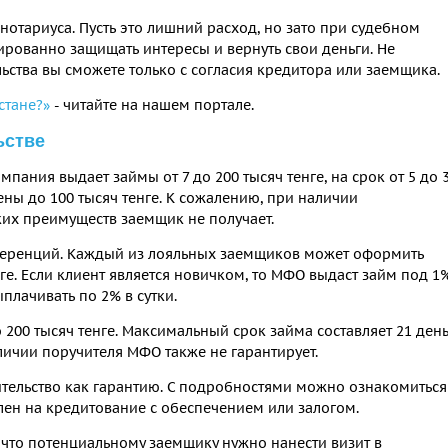
 нотариуса. Пусть это лишний расход, но зато при судебном
ированно защищать интересы и вернуть свои деньги. Не
льства вы сможете только с согласия кредитора или заемщика.
стане?»
- читайте на нашем портале.
ьстве
мпания выдает займы от 7 до 200 тысяч тенге, на срок от 5 до 
ены до 100 тысяч тенге. К сожалению, при наличии
аких преимуществ заемщик не получает.
еренций. Каждый из лояльных заемщиков может оформить
нге. Если клиент является новичком, то МФО выдаст займ под 1
плачивать по 2% в сутки.
200 тысяч тенге. Максимальный срок займа составляет 21 день
ичии поручителя МФО также не гарантирует.
тельство как гарантию. С подробностями можно ознакомиться
лен на кредитование с обеспечением или залогом.
 что потенциальному заемщику нужно нанести визит в