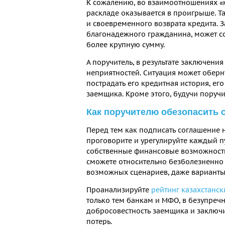
К сожалению, во взаимоотношениях «
раскладе оказывается в проигрыше. Та
и своевременного возврата кредита. З
благонадежного гражданина, может с
более крупную сумму.
А поручитель, в результате заключен
неприятностей. Ситуация может обер
пострадать его кредитная история, ег
заемщика. Кроме этого, будучи поручи
Как поручителю обезопасить 
Перед тем как подписать соглашение н
проговорите и урегулируйте каждый пу
собственные финансовые возможности
сможете относительно безболезненно 
возможных сценариев, даже варианты,
Проанализируйте
рейтинг казахстанск
только тем банкам и МФО, в безупреч
добросовестность заемщика и заключ
потерь.