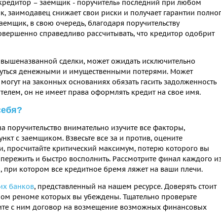
кредитор – заемщик - поручитель» последний при любом
к, заимодавец снижает свои риски и получает гарантии полно
аемщик, в свою очередь, благодаря поручительству
овершенно справедливо рассчитывать, что кредитор одобрит
ия вышеназванной сделки, может ожидать исключительно
нуться денежными и имущественными потерями. Может
о могут на законных основаниях обязать гасить задолженность
телем, он не имеет права оформлять кредит на свое имя.
себя?
а поручительство внимательно изучите все факторы,
нкт с заемщиком. Взвесьте все за и против, оцените
, просчитайте критический максимум, потерю которого вы
пережить и быстро восполнить. Рассмотрите финал каждого и
 при котором все кредитное бремя ляжет на ваши плечи.
их банков
, представленный на нашем ресурсе. Доверять стоит
ном реноме которых вы убеждены. Тщательно проверьте
ите с ним договор на возмещение возможных финансовых