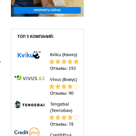
ТОП 5 КОМПАНИЙ:
Kviku (Квику)
,
Отзывы:
192
Vivus (Вивус)
Отзывы:
90
Tengebai
(Тенгобаи)
Отзывы:
78
CreditPlus