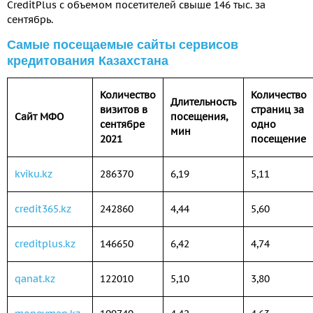
CreditPlus с объемом посетителей свыше 146 тыс. за
сентябрь.
Самые посещаемые сайты сервисов
кредитования Казахстана
Количество
Количество
Длительность
визитов в
страниц за
Сайт МФО
посещения,
сентябре
одно
мин
2021
посещение
kviku.kz
286370
6,19
5,11
credit365.kz
242860
4,44
5,60
creditplus.kz
146650
6,42
4,74
qanat.kz
122010
5,10
3,80