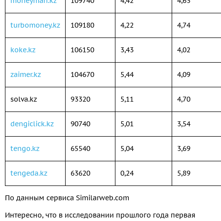
moneyman.kz
109740
4,42
4,63
turbomoney.kz
109180
4,22
4,74
koke.kz
106150
3,43
4,02
zaimer.kz
104670
5,44
4,09
solva.kz
93320
5,11
4,70
dengiclick.kz
90740
5,01
3,54
tengo.kz
65540
5,04
3,69
tengeda.kz
63620
0,24
5,89
По данным сервиса Similarweb.com
Интересно, что в исследовании прошлого года первая