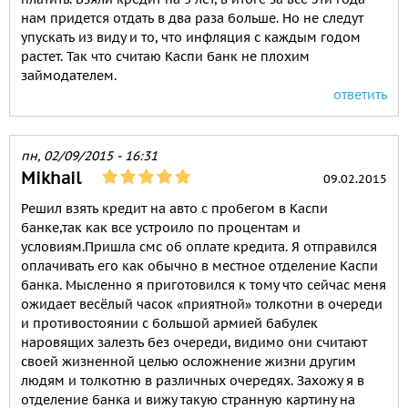
нам придется отдать в два раза больше. Но не следут
упускать из виду и то, что инфляция с каждым годом
растет. Так что считаю Каспи банк не плохим
займодателем.
ответить
пн, 02/09/2015 - 16:31
Mikhail
09.02.2015
Решил взять кредит на авто с пробегом в Каспи
банке,так как все устроило по процентам и
условиям.Пришла смс об оплате кредита. Я отправился
оплачивать его как обычно в местное отделение Каспи
банка. Мысленно я приготовился к тому что сейчас меня
ожидает весёлый часок «приятной» толкотни в очереди
и противостоянии с большой армией бабулек
наровящих залезть без очереди, видимо они считают
своей жизненной целью осложнение жизни другим
людям и толкотню в различных очередях. Захожу я в
отделение банка и вижу такую странную картину на