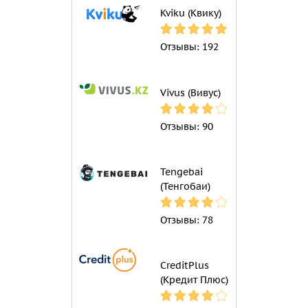
Kviku (Квику)
Отзывы:
192
Vivus (Вивус)
Отзывы:
90
Tengebai
(Тенгобаи)
Отзывы:
78
CreditPlus
(Кредит Плюс)