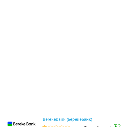
Berekebank (БерекеБанк)
32