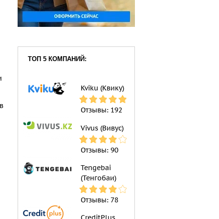
и
ТОП 5 КОМПАНИЙ:
и
Kviku (Квику)
в
Отзывы:
192
Vivus (Вивус)
Отзывы:
90
Tengebai
(Тенгобаи)
Отзывы:
78
CreditPlus