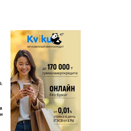
.
а
ли