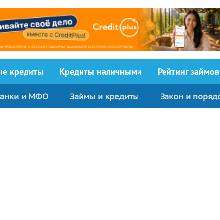
ыe кредиты
Кредиты наличными
Рейтинг займов
анки и МФО
Займы и кредиты
Закон и поряд